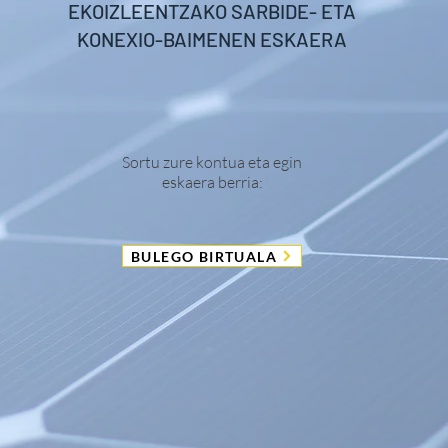
EKOIZLEENTZAKO SARBIDE- ETA
KONEXIO-BAIMENEN ESKAERA
Sortu zure kontua eta egin
eskaera berria:
BULEGO BIRTUALA