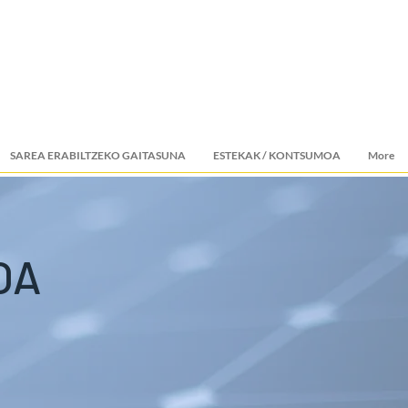
SAREA ERABILTZEKO GAITASUNA
ESTEKAK / KONTSUMOA
More
OA